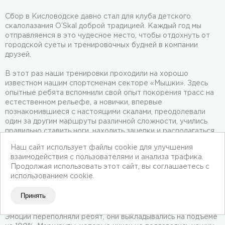
Сбор в Кисловодске давно стал для клуба детского
скалолазания O’Skal доброй традицией. Каждый год мы
отправляемся в это чудесное место, чтобы отдохнуть от
городской суеты и тренировочных будней в компании
друзей.
В этот раз наши тренировки проходили на хорошо
известном нашим спортсменам секторе «Мышки». Здесь
опытные ребята вспомнили свой опыт покорения трасс на
естественном рельефе, а новички, впервые
познакомившиеся с настоящими скалами, преодолевали
один за другим маршруты различной сложности, учились
правильно ставить ноги, находить зацепки и располагаться
на стене. Без промахов и срывов дело не обошлось, но за
Наш сайт использует файлы cookie для улучшения
ними всегда следовала улыбка и радость от преодоления
взаимодействия с пользователями и анализа трафика.
сложностей, встречавшихся детям на трассе.
Продолжая использовать этот сайт, вы соглашаетесь с
использованием cookie.
Вторым массивом, на котором проходили наши тренировки
по скалолазанию, был «Французский Бастион». Он
Принять
отличается разнообразием трасс с категориями от 5а до
8б.
Эмоции переполняли ребят, они выкладывались на подъеме