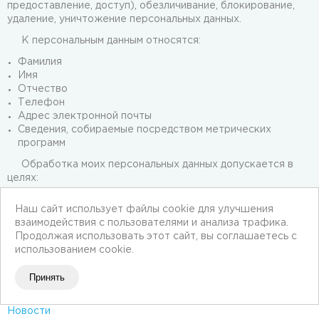
предоставление, доступ), обезличивание, блокирование,
удаление, уничтожение персональных данных.
К персональным данным относятся:
Фамилия
Имя
Отчество
Телефон
Адрес электронной почты
Сведения, собираемые посредством метрических
программ
Обработка моих персональных данных допускается в
целях:
обеспечение взаимодействия с субъектами
Наш сайт использует файлы cookie для улучшения
персональных данных посредством сайта
взаимодействия с пользователями и анализа трафика.
Настоящее согласие действует с момента перехода на
Продолжая использовать этот сайт, вы соглашаетесь с
сайт до достижения цели обработки либо до даты подачи
использованием cookie.
Оператору заявления на отзыв настоящего Согласия.
Принять
Новости