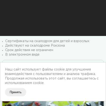
Сертификаты на скалодром для детей и взрослых
Действуют на скалодроме Рокзона
Срок действия не ограничен
В электронном виде
Москва, проспект Андропова, 22 (м. Коломенская)
Наш сайт использует файлы cookie для улучшения
+7 (495) 150 04 46
взаимодействия с пользователями и анализа трафика.
Есть большая бесплатная парковка
Продолжая использовать этот сайт, вы соглашаетесь с
использованием cookie.
Принять