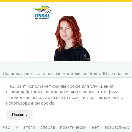
Скалолазание стало частью моей жизни более 10 лет назад.
За эти годы я пошла путь от первой трассы до спортивных
сборов и участия во Всероссийских соревнованиях. С
Наш сайт использует файлы cookie для улучшения
2022 года работаю тренером по скалолазанию, совершаю
взаимодействия с пользователями и анализа трафика.
выезды на скалы со спортсменами и стараюсь показать
Продолжая использовать этот сайт, вы соглашаетесь с
детям и взрослым, насколько скалолазание увлекательный
использованием cookie.
и полезный спорт.
Принять
На данный момент я веду тренировки для детей с трёх лет
и для взрослых. Одно из преимуществ скалолазания в том,
что у этого спорта практически нет возрастных