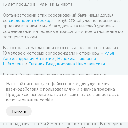
15 лет прошло в Туле 11 и 12 марта.
Организаторами этих соревнований были наши друзья
со
скалодрома «Восход»
– клуб O’Skal уже не первый раз
приезжает к ним, и мы благодарны за высокий уровень
соревнований, интересные трассы и чуткое отношение ко
всем участникам.
В этот раз команда наших юных скалолазов состояла из
19 человек, которых сопровождали их тренеры –
Илья
Александрович Ващенко
,
Надежда Павловна
Щёголева
и
Евгения Владимировна Николаевская
.
В первый день соревнования проходили для самых
маленьких участников, 2016-2017 года рождения, в один
Наш сайт использует файлы cookie для улучшения
этап. Нашим спортсменам чуть-чуть не хватило до
взаимодействия с пользователями и анализа трафика.
призовых мест: Акулов Герасим стал четвёртым, а
Продолжая использовать этот сайт, вы соглашаетесь с
Поджигант Леона – пятой.
использованием cookie.
Следом за ними соревновались дети 2014-2015 г.р. У них,
помимо квалификации, был ещё и финал, в который
Принять
успешно прошёл Кочетков Иван со вторым местом.
Денисов Артём и Овсянников Антон остановились в шаге
от попадания – на 7 и 8 месте соответственно. В середине