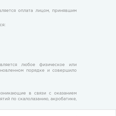
вляется оплата лицом, принявшим
ся:
является любое физическое или
ановленном порядке и совершило
озникающие в связи с оказанием
тий по скалолазанию, акробатике,
й, а Заказчик принимает на себя