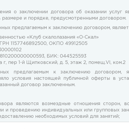
ния о заключении договора об оказании услуг я
в размере и порядке, предусмотренными договором.
нных предлагаемым к заключению договором, являет
венностью «Клуб скалолазания «О-Скал»
ОГРН 1157746892500, ОКПО 49912505
030000102
01810200000000593, БИК: 044525593
г, пер 1-й Щипковский, д. 5, этаж 2, помещ.VI, ком.2
енных предлагаемым к заключению договором, 
няло условия настоящей публичной оферты в уст
казанный договор заключенным.
говора являются возмездные отношения сторон, в
ии и проведению индивидуальных или групповых заня
едоставлению необходимых условий для занятий;
оставить комплекс услуг по организации заняти