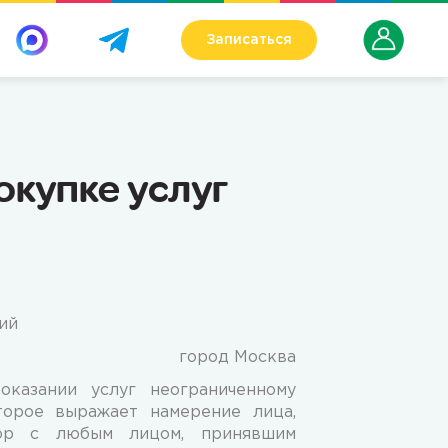
Записаться
окупке услуг
ий
город Москва
казании услуг неограниченному
торое выражает намерение лица,
вор с любым лицом, принявшим