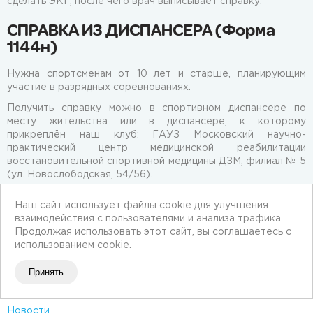
сделать ЭКГ, после чего врач выписывает справку.
СПРАВКА ИЗ ДИСПАНСЕРА (Форма
1144н)
Нужна спортсменам от 10 лет и старше, планирующим
участие в разрядных соревнованиях.
Получить справку можно в спортивном диспансере по
месту жительства или в диспансере, к которому
прикреплён наш клуб: ГАУЗ Московский научно-
практический центр медицинской реабилитации
восстановительной спортивной медицины ДЗМ, филиал № 5
(ул. Новослободская, 54/56).
Если в поликлинике по месту жительства нет возможности
Наш сайт использует файлы cookie для улучшения
пройти диспансеризацию, вы можете взять в поликлинике
взаимодействия с пользователями и анализа трафика.
направление на диспансеризацию и обратиться в клуб для
Продолжая использовать этот сайт, вы соглашаетесь с
записи. В клуб можно предоставить оригинал справки или
использованием cookie.
прислать электронную справку из личного кабинета на
mos.ru.
Принять
Новости